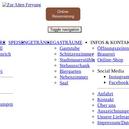
Online-
Reservierung
Toggle navigation
RE
SPEISEN
GETRÄNKE
GASTRÄUME
INFOS & KONTA
ll
Gaststube
Öffnungszeiten
inrich
Schützenzimmer
Brauerei
Stadtmauerstübla
Online-Shop
Stehausschank
Social Media
ei
Biergarten
Instagra
Nebenzimmer
Facebook
Saal
Anfahrt
Kontakt
nungen
Über uns
Auszeichnung
Unsere Liefera
Impressum/Dat